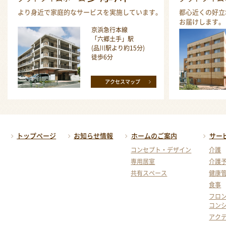
より身近で家庭的なサービスを実施しています。
都心近くの好立
お届けします。
京浜急行本線
「六郷土手」駅
(品川駅より約15分)
徒歩6分
アクセスマップ
トップページ
お知らせ情報
ホームのご案内
サー
コンセプト・デザイン
介護
専用居室
介護
共有スペース
健康
食事
フロ
コン
アク