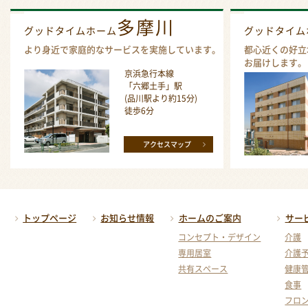
多摩川
グッドタイムホーム
グッドタイ
より身近で家庭的なサービスを実施しています。
都心近くの好立
お届けします。
京浜急行本線
「六郷土手」駅
(品川駅より約15分)
徒歩6分
アクセスマップ
トップページ
お知らせ情報
ホームのご案内
サー
コンセプト・デザイン
介護
専用居室
介護
共有スペース
健康
食事
フロ