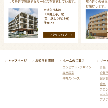
より身近で家庭的なサービスを実施しています。
都心近くの好立
お届けします。
京浜急行本線
「六郷土手」駅
(品川駅より約15分)
徒歩6分
アクセスマップ
トップページ
お知らせ情報
ホームのご案内
サー
コンセプト・デザイン
介護
専用居室
介護
共有スペース
健康
食事
フロ
コン
アク