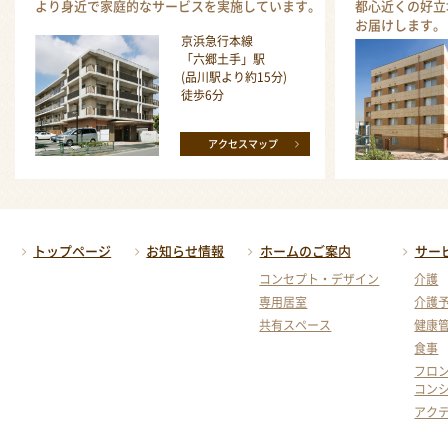
より身近で家庭的なサービスを実施しています。
都心近くの好立
お届けします。
京浜急行本線
「六郷土手」駅
(品川駅より約15分)
徒歩6分
アクセスマップ
トップページ
お知らせ情報
ホームのご案内
サー
コンセプト・デザイン
介護
専用居室
介護
共有スペース
健康
食事
フロ
コン
アク